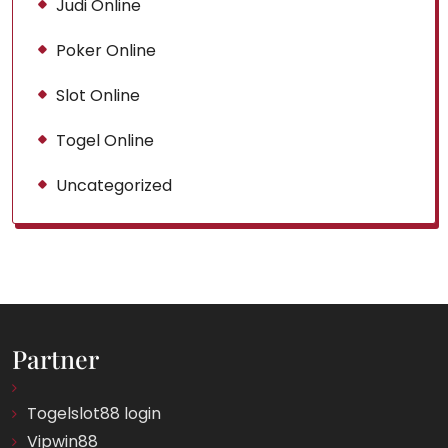
Judi Online
Poker Online
Slot Online
Togel Online
Uncategorized
Partner
Togelslot88 login
Vipwin88