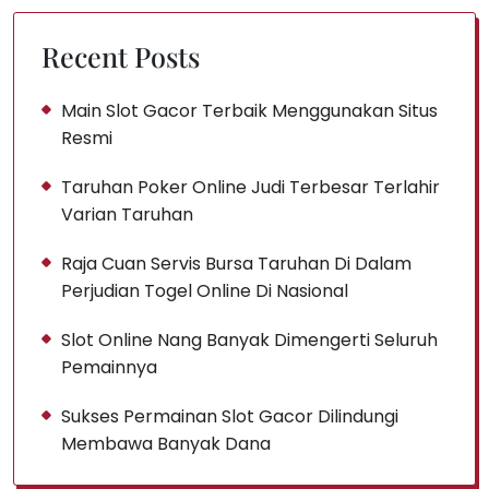
Recent Posts
Main Slot Gacor Terbaik Menggunakan Situs
Resmi
Taruhan Poker Online Judi Terbesar Terlahir
Varian Taruhan
Raja Cuan Servis Bursa Taruhan Di Dalam
Perjudian Togel Online Di Nasional
Slot Online Nang Banyak Dimengerti Seluruh
Pemainnya
Sukses Permainan Slot Gacor Dilindungi
Membawa Banyak Dana