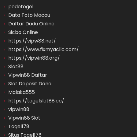
pedetogel
Data Toto Macau
Daftar Dadu Online
Sicbo Online
https://vipw88.net/
https://www.fixmyacllc.com/
https://vipwin88.org/
Slot88
Vipwin88 Daftar
Slot Deposit Dana
Malaka555
https://togelslot88.cc/
vipwin88
Vipwin88 Slot
Togel178
Situs Togel178