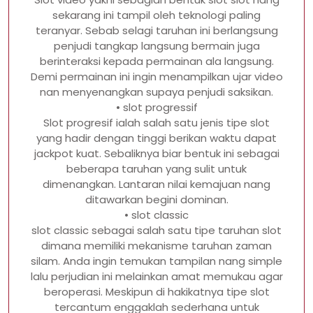
sekarang ini tampil oleh teknologi paling
teranyar. Sebab selagi taruhan ini berlangsung
penjudi tangkap langsung bermain juga
berinteraksi kepada permainan ala langsung.
Demi permainan ini ingin menampilkan ujar video
nan menyenangkan supaya penjudi saksikan.
• slot progressif
Slot progresif ialah salah satu jenis tipe slot
yang hadir dengan tinggi berikan waktu dapat
jackpot kuat. Sebaliknya biar bentuk ini sebagai
beberapa taruhan yang sulit untuk
dimenangkan. Lantaran nilai kemajuan nang
ditawarkan begini dominan.
• slot classic
slot classic sebagai salah satu tipe taruhan slot
dimana memiliki mekanisme taruhan zaman
silam. Anda ingin temukan tampilan nang simple
lalu perjudian ini melainkan amat memukau agar
beroperasi. Meskipun di hakikatnya tipe slot
tercantum enggaklah sederhana untuk