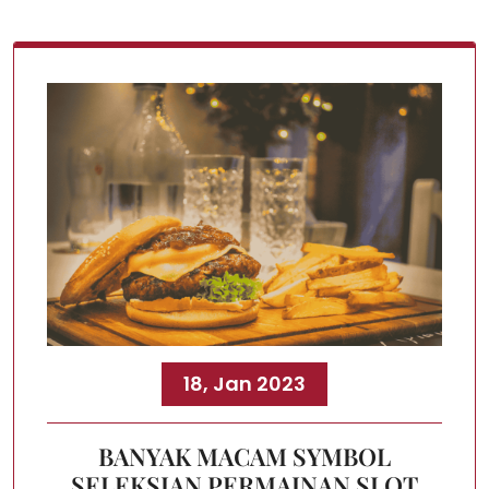
18, Jan 2023
BANYAK MACAM SYMBOL
SELEKSIAN PERMAINAN SLOT