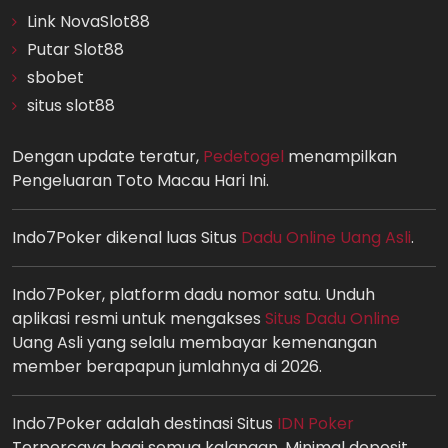
Link NovaSlot88
Putar Slot88
sbobet
situs slot88
Dengan update teratur,
Pedetogel
menampilkan
Pengeluaran Toto Macau Hari Ini.
Indo7Poker dikenal luas Situs
Dadu Online Uang Asli
.
Indo7Poker, platform dadu nomor satu. Unduh
aplikasi resmi untuk mengakses
Situs Dadu Online
Uang Asli yang selalu membayar kemenangan
member berapapun jumlahnya di 2026.
Indo7Poker adalah destinasi Situs
IDN Poker
Terpercaya bagi semua kalangan. Minimal deposit