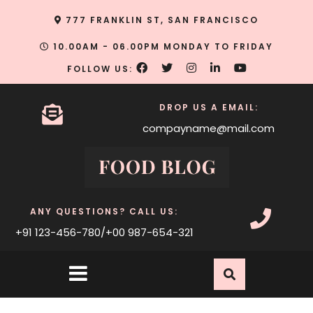
Skip
777 FRANKLIN ST, SAN FRANCISCO
to
content
10.00AM - 06.00PM MONDAY TO FRIDAY
FOLLOW US:
DROP US A EMAIL:
compayname@mail.com
ANY QUESTIONS? CALL US:
+91 123-456-780/+00 987-654-321