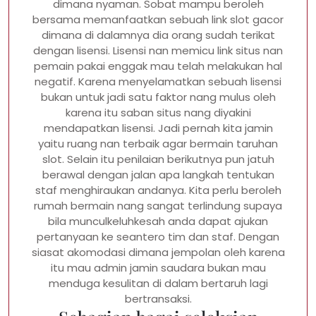
dimana nyaman. Sobat mampu beroleh
bersama memanfaatkan sebuah link slot gacor
dimana di dalamnya dia orang sudah terikat
dengan lisensi. Lisensi nan memicu link situs nan
pemain pakai enggak mau telah melakukan hal
negatif. Karena menyelamatkan sebuah lisensi
bukan untuk jadi satu faktor nang mulus oleh
karena itu saban situs nang diyakini
mendapatkan lisensi. Jadi pernah kita jamin
yaitu ruang nan terbaik agar bermain taruhan
slot. Selain itu penilaian berikutnya pun jatuh
berawal dengan jalan apa langkah tentukan
staf menghiraukan andanya. Kita perlu beroleh
rumah bermain nang sangat terlindung supaya
bila munculkeluhkesah anda dapat ajukan
pertanyaan ke seantero tim dan staf. Dengan
siasat akomodasi dimana jempolan oleh karena
itu mau admin jamin saudara bukan mau
menduga kesulitan di dalam bertaruh lagi
bertransaksi.