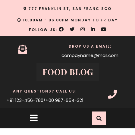
Skip
777 FRANKLIN ST, SAN FRANCISCO
to
content
10.00AM - 06.00PM MONDAY TO FRIDAY
FOLLOW US:
DROP US A EMAIL:
compayname@mail.com
ANY QUESTIONS? CALL US:
+91 123-456-780/+00 987-654-321