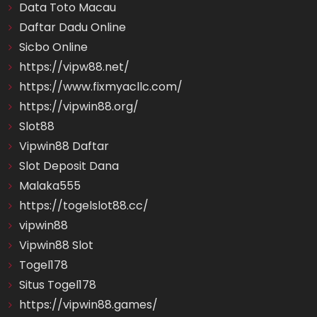
Data Toto Macau
Daftar Dadu Online
Sicbo Online
https://vipw88.net/
https://www.fixmyacllc.com/
https://vipwin88.org/
Slot88
Vipwin88 Daftar
Slot Deposit Dana
Malaka555
https://togelslot88.cc/
vipwin88
Vipwin88 Slot
Togel178
Situs Togel178
https://vipwin88.games/