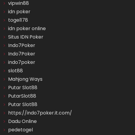
vipwin88
idn poker
togel178
idn poker online
Situs IDN Poker
Indo7Poker
Indo7Poker
indo7poker
slot88
Mahjong Ways
Putar Slot88
PutarSlot88
Putar Slot88
https://indo7poker.it.com/
Dadu Online
pedetogel