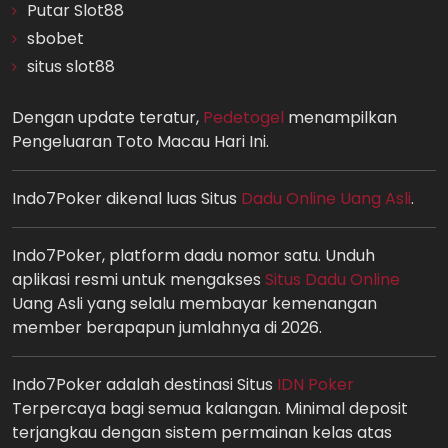
Putar Slot88
sbobet
situs slot88
Dengan update teratur,
Pedetogel
menampilkan
Pengeluaran Toto Macau Hari Ini.
Indo7Poker dikenal luas Situs
Dadu Online Uang Asli
.
Indo7Poker, platform dadu nomor satu. Unduh
aplikasi resmi untuk mengakses
Situs Dadu Online
Uang Asli yang selalu membayar kemenangan
member berapapun jumlahnya di 2026.
Indo7Poker adalah destinasi Situs
IDN Poker
Terpercaya bagi semua kalangan. Minimal deposit
terjangkau dengan sistem permainan kelas atas