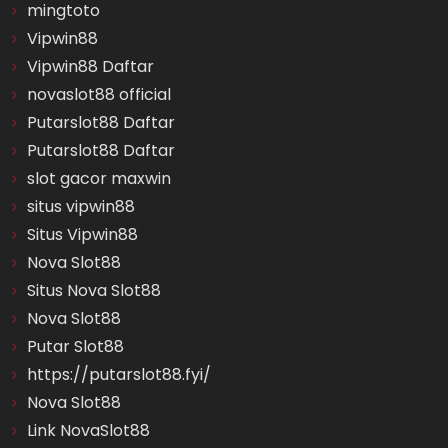
mingtoto
Vipwin88
Vipwin88 Daftar
novaslot88 official
Putarslot88 Daftar
Putarslot88 Daftar
slot gacor maxwin
situs vipwin88
Situs Vipwin88
Nova Slot88
Situs Nova Slot88
Nova Slot88
Putar Slot88
https://putarslot88.fyi/
Nova Slot88
Link NovaSlot88