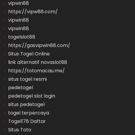
vipwin88
https://vipw88.com/
vipwin88
vipwin88
togelslot88
https://gasvipwin88.com/
Situs Togel Online
link alternatif novaslot88
https://totomacau.me/
situs togel resmi
pedetogel
pedetogel slot login
situs pedetogel
togel terpercaya
Togel178 Daftar
Situs Toto