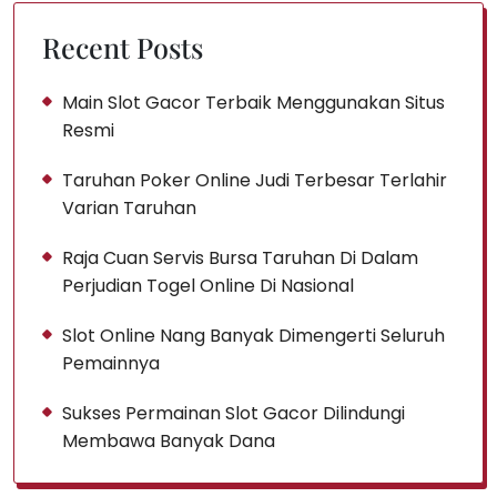
Recent Posts
Main Slot Gacor Terbaik Menggunakan Situs
Resmi
Taruhan Poker Online Judi Terbesar Terlahir
Varian Taruhan
Raja Cuan Servis Bursa Taruhan Di Dalam
Perjudian Togel Online Di Nasional
Slot Online Nang Banyak Dimengerti Seluruh
Pemainnya
Sukses Permainan Slot Gacor Dilindungi
Membawa Banyak Dana