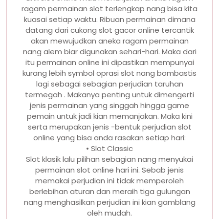
ragam permainan slot terlengkap nang bisa kita
kuasai setiap waktu. Ribuan permainan dimana
datang dari cukong slot gacor online tercantik
akan mewujudkan aneka ragam permainan
nang alem biar digunakan sehari-hari. Maka dari
itu permainan online ini dipastikan mempunyai
kurang lebih symbol oprasi slot nang bombastis
lagi sebagai sebagian perjudian taruhan
termegah . Makanya penting untuk dimengerti
jenis permainan yang singgah hingga game
pemain untuk jadi kian memanjakan. Maka kini
serta merupakan jenis -bentuk perjudian slot
online yang bisa anda rasakan setiap hari:
• Slot Classic
Slot klasik lalu pilihan sebagian nang menyukai
permainan slot online hari ini. Sebab jenis
memakai perjudian ini tidak memperoleh
berlebihan aturan dan meraih tiga gulungan
nang menghasilkan perjudian ini kian gamblang
oleh mudah.