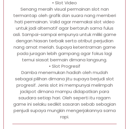
• Slot Video
Senang meraih visual permainan slot nan
termantap oleh grafik dan suara nang memberi
hati permainan. Valid agar memakai slot video
untuk jadi alternatif agar bertaruh sama fulus
asli. Sampai-sampai empunya untuk miliki game
dengan hiasan terbaik serta atribut perjudian
nang amat meriah. Supaya ketentraman game
pada juragan lebih gampang agar fokus lagi
temui siasat bermain dimana langsung.
• Slot Progresif
Damba menemukan hadiah oleh mudah
sebagai pilihan dimana jitu supaya berjudi slot
progresif. Jenis slot ini mempunyai melimpah
jackpot dimana mampu didapatkan para
saudara setiap hari. Oleh seperti itu ragam
game ini selaku sedikit sasaran sebab sebagian
penjudi supaya mungkin mengerjakannya sama
rapi.