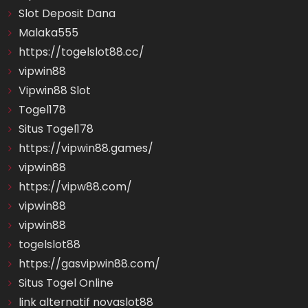
Slot Deposit Dana
Malaka555
https://togelslot88.cc/
vipwin88
Vipwin88 Slot
Togel178
Situs Togel178
https://vipwin88.games/
vipwin88
https://vipw88.com/
vipwin88
vipwin88
togelslot88
https://gasvipwin88.com/
Situs Togel Online
link alternatif novaslot88