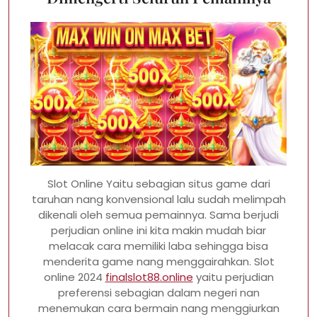
Slot Online Yaitu sebagian situs game dari
taruhan nang konvensional lalu sudah melimpah
dikenali oleh semua pemainnya. Sama berjudi
perjudian online ini kita makin mudah biar
melacak cara memiliki laba sehingga bisa
menderita game nang menggairahkan. Slot
online 2024
finalslot88.online
yaitu perjudian
preferensi sebagian dalam negeri nan
menemukan cara bermain nang menggiurkan