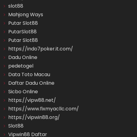
slot88
Mahjong Ways
Putar Slot88
PutarSlot88
Putar Slot88
https://indo7poker.it.com/
Dadu Online
pedetogel
Data Toto Macau
Daftar Dadu Online
Sicbo Online
https://vipw88.net/
https://www.fixmyacllc.com/
https://vipwin88.org/
Slot88
Vipwin88 Daftar