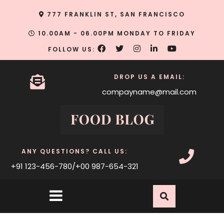
Skip
777 FRANKLIN ST, SAN FRANCISCO
to
content
10.00AM - 06.00PM MONDAY TO FRIDAY
FOLLOW US:
DROP US A EMAIL:
compayname@mail.com
ANY QUESTIONS? CALL US:
+91 123-456-780/+00 987-654-321